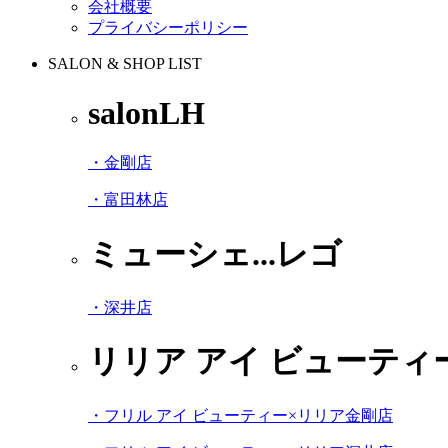
会社概要
プライバシーポリシー
SALON & SHOP LIST
salonLH
・金剛店
・富田林店
ミューシェ...レゴ
・深井店
リリア アイ ビューティ
・フリル アイ ビューティー×リリア金剛店