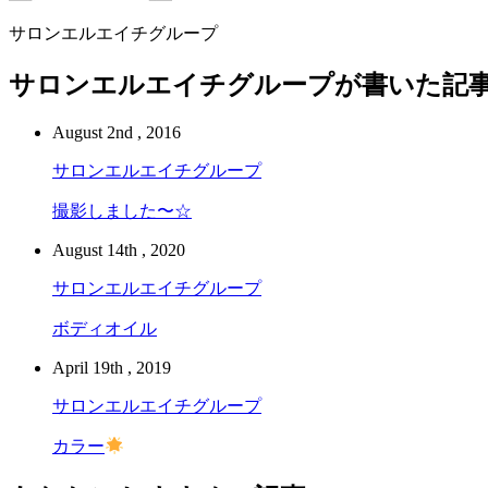
サロンエルエイチグループ
サロンエルエイチグループが書いた記
August 2nd , 2016
サロンエルエイチグループ
撮影しました〜☆
August 14th , 2020
サロンエルエイチグループ
ボディオイル
April 19th , 2019
サロンエルエイチグループ
カラー