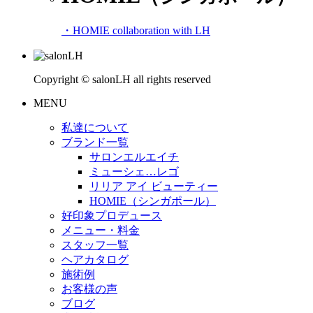
・HOMIE collaboration with LH
Copyright © salonLH all rights reserved
MENU
私達について
ブランド一覧
サロンエルエイチ
ミューシェ…レゴ
リリア アイ ビューティー
HOMIE（シンガポール）
好印象プロデュース
メニュー・料金
スタッフ一覧
ヘアカタログ
施術例
お客様の声
ブログ