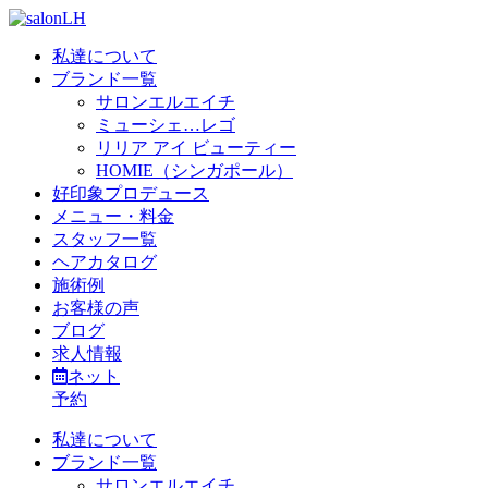
私達について
ブランド一覧
サロンエルエイチ
ミューシェ…レゴ
リリア アイ ビューティー
HOMIE（シンガポール）
好印象プロデュース
メニュー・料金
スタッフ一覧
ヘアカタログ
施術例
お客様の声
ブログ
求人情報
ネット
予約
私達について
ブランド一覧
サロンエルエイチ