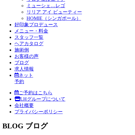
ミューシェ…レゴ
リリア アイ ビューティー
HOMIE（シンガポール）
好印象プロデュース
メニュー・料金
スタッフ一覧
ヘアカタログ
施術例
お客様の声
ブログ
求人情報
ネット
予約
ご予約はこちら
LHグループについて
会社概要
プライバシーポリシー
BLOG
ブログ