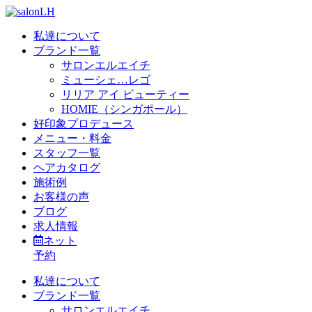
私達について
ブランド一覧
サロンエルエイチ
ミューシェ…レゴ
リリア アイ ビューティー
HOMIE（シンガポール）
好印象プロデュース
メニュー・料金
スタッフ一覧
ヘアカタログ
施術例
お客様の声
ブログ
求人情報
ネット
予約
私達について
ブランド一覧
サロンエルエイチ