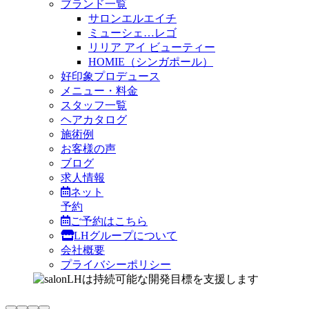
ブランド一覧
サロンエルエイチ
ミューシェ…レゴ
リリア アイ ビューティー
HOMIE（シンガポール）
好印象プロデュース
メニュー・料金
スタッフ一覧
ヘアカタログ
施術例
お客様の声
ブログ
求人情報
ネット
予約
ご予約はこちら
LHグループについて
会社概要
プライバシーポリシー