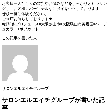
お客様一人ひとりの髪質やお悩みなどをしっかりとヒヤリン
グし、お客様にパーソナルなご提案をいたしております。
ぜひ一度ご体験ください。
ご来店お待ちしております★
#好印象プロデュース#大阪狭山市#大阪狭山市美容室#ベージ
ュカラー#ボブカット
この記事を書いた人
サロンエルエイチグループ
サロンエルエイチグループが書いた記
事