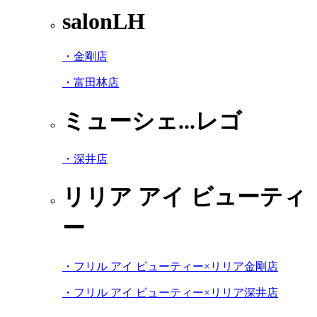
salonLH
・金剛店
・富田林店
ミューシェ...レゴ
・深井店
リリア アイ ビューティ
ー
・フリル アイ ビューティー×リリア金剛店
・フリル アイ ビューティー×リリア深井店