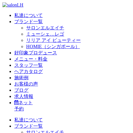
私達について
ブランド一覧
サロンエルエイチ
ミューシェ…レゴ
リリア アイ ビューティー
HOMIE（シンガポール）
好印象プロデュース
メニュー・料金
スタッフ一覧
ヘアカタログ
施術例
お客様の声
ブログ
求人情報
ネット
予約
私達について
ブランド一覧
サロンエルエイチ