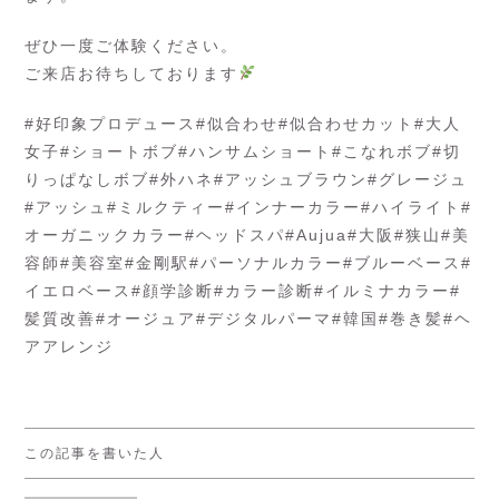
ぜひ一度ご体験ください。
ご来店お待ちしております
#好印象プロデュース#似合わせ#似合わせカット#大人
女子#ショートボブ#ハンサムショート#こなれボブ#切
りっぱなしボブ#外ハネ#アッシュブラウン#グレージュ
#アッシュ#ミルクティー#インナーカラー#ハイライト#
オーガニックカラー#ヘッドスパ#Aujua#大阪#狭山#美
容師#美容室#金剛駅#パーソナルカラー#ブルーベース#
イエロベース#顔学診断#カラー診断#イルミナカラー#
髪質改善#オージュア#デジタルパーマ#韓国#巻き髪#ヘ
アアレンジ
この記事を書いた人