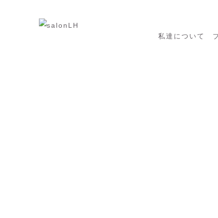
私達について