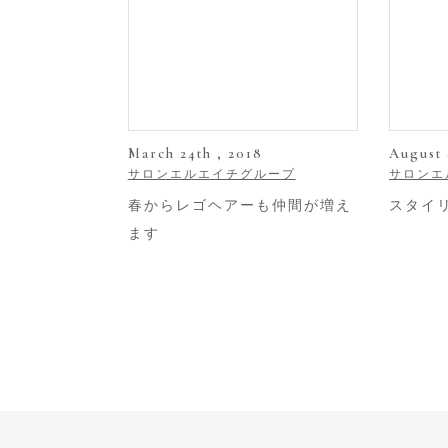
March 24th , 2018
August 
サロンエルエイチグループ
サロンエ
春からレゴヘアーも仲間が増え
スタイ
ます