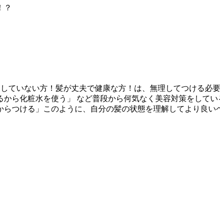
！？
をしていない方！
髪が丈夫で健康な方！は、無理してつける必
るから化粧水を使う」
など普段から何気なく美容対策をしてい
からつける」このように、自分の髪の状態を理解してより良い