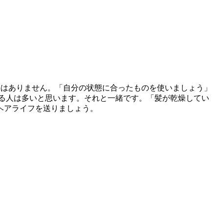
要はありません。
「自分の状態に合ったものを使いましょう」
る人は多いと思います。それと一緒です。「髪が乾燥してい
ヘアライフを送りましょう。