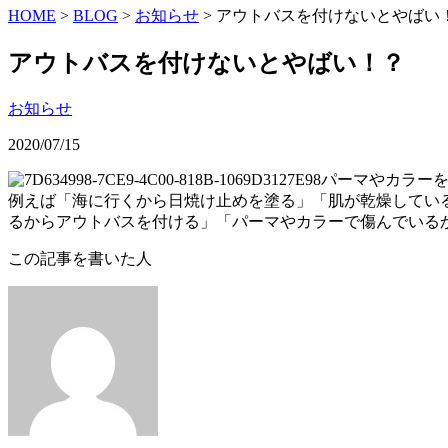
HOME
>
BLOG
>
お知らせ
>
アウトバスを付けないとやばい
アウトバスを付けないとやばい！？
お知らせ
2020/07/15
パーマやカラー
例えば
「海に行くから日焼け止めを塗る」
「肌が乾燥してい
るからアウトバスを付ける」「パーマやカラーで傷んでいる
この記事を書いた人