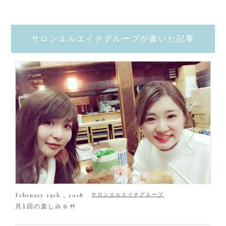
サロンエルエイチグループが書いた記事
February 19th , 2018
サロンエルエイチグループ
月1回の楽しみ︎☺︎🍴