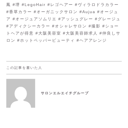
鳳 #堺 #LegoHair #レゴヘアー #ヴィラロドラカラー
#香草カラー #オーガニックサロン #Aujua #オージュ
ア #オージュアソムリエ #アッシュグレー #グレージュ
#アディクシーカラー #オシャレサロン #撮影 #ショー
トヘアが得意 #大阪美容室 #大阪美容師求人 #仲良しサ
ロン #ホットペッパービューティ #ヘアアレンジ
この記事を書いた人
サロンエルエイチグループ