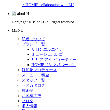
・HOMIE collaboration with LH
Copyright © salonLH all rights reserved
MENU
私達について
ブランド一覧
サロンエルエイチ
ミューシェ…レゴ
リリア アイ ビューティー
HOMIE（シンガポール）
好印象プロデュース
メニュー・料金
スタッフ一覧
ヘアカタログ
施術例
お客様の声
ブログ
求人情報