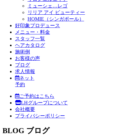
ミューシェ…レゴ
リリア アイ ビューティー
HOMIE（シンガポール）
好印象プロデュース
メニュー・料金
スタッフ一覧
ヘアカタログ
施術例
お客様の声
ブログ
求人情報
ネット
予約
ご予約はこちら
LHグループについて
会社概要
プライバシーポリシー
BLOG
ブログ