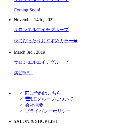
Coming Soon!
November 14th , 2025
サロンエルエイチグループ
秋にぴったりおすすめカラー❤️
March 3rd , 2019
サロンエルエイチグループ
講習✎*。
ご予約はこちら
LHグループについて
会社概要
プライバシーポリシー
SALON & SHOP LIST