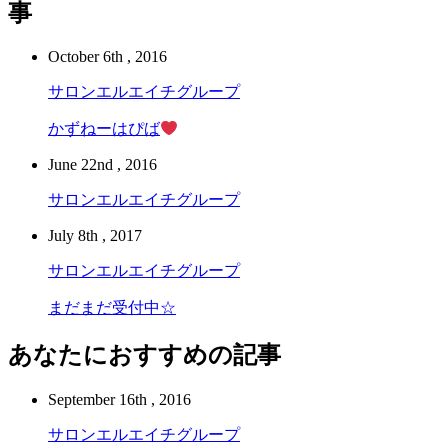
事
October 6th , 2016
サロンエルエイチグループ
かずねーはぴば
June 22nd , 2016
サロンエルエイチグループ
July 8th , 2017
サロンエルエイチグループ
まだまだ受付中☆
あなたにおすすめの記事
September 16th , 2016
サロンエルエイチグループ