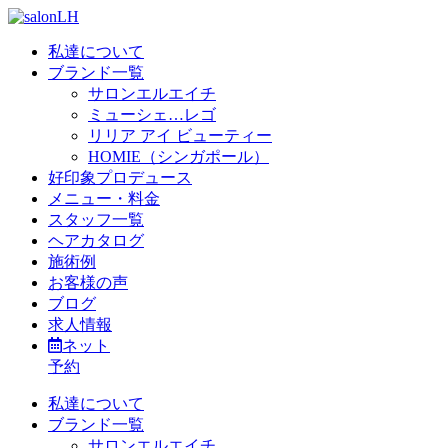
私達について
ブランド一覧
サロンエルエイチ
ミューシェ…レゴ
リリア アイ ビューティー
HOMIE（シンガポール）
好印象プロデュース
メニュー・料金
スタッフ一覧
ヘアカタログ
施術例
お客様の声
ブログ
求人情報
ネット
予約
私達について
ブランド一覧
サロンエルエイチ