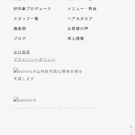
好印象プロデュース
メニュー・料金
スタッフ一覧
ヘアカタログ
施術例
お客様の声
ブログ
求人情報
会社概要
プライバシーポリシー
Copyright © salonLH all rights reserved