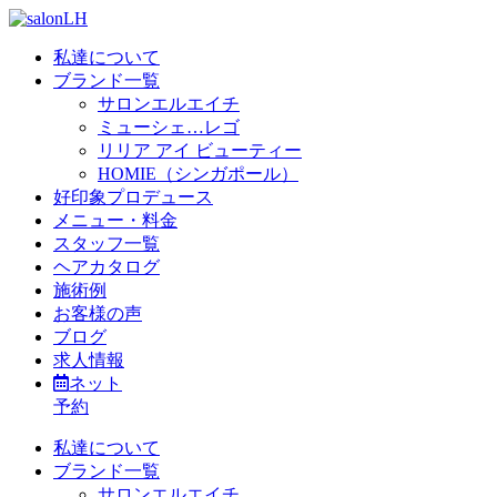
私達について
ブランド一覧
サロンエルエイチ
ミューシェ…レゴ
リリア アイ ビューティー
HOMIE（シンガポール）
好印象プロデュース
メニュー・料金
スタッフ一覧
ヘアカタログ
施術例
お客様の声
ブログ
求人情報
ネット
予約
私達について
ブランド一覧
サロンエルエイチ