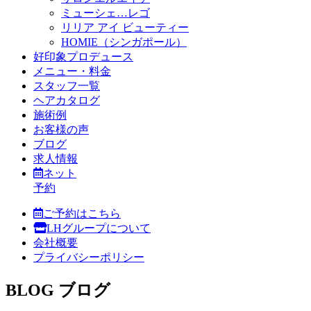
ミューシェ…レゴ
リリア アイ ビューティー
HOMIE（シンガポール）
好印象プロデュース
メニュー・料金
スタッフ一覧
ヘアカタログ
施術例
お客様の声
ブログ
求人情報
ネット
予約
ご予約はこちら
LHグループについて
会社概要
プライバシーポリシー
BLOG
ブログ