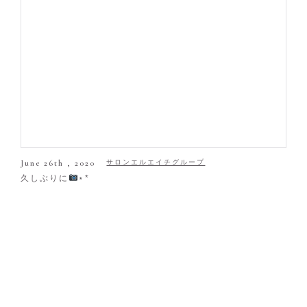
June 26th , 2020
サロンエルエイチグループ
久しぶりに
‪‪⋆*‬