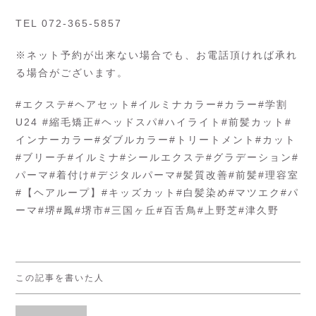
TEL 072-365-5857
※ネット予約が出来ない場合でも、お電話頂ければ承れ
る場合がございます。
#エクステ#ヘアセット#イルミナカラー#カラー#学割
U24 #縮毛矯正#ヘッドスパ#ハイライト#前髪カット#
インナーカラー#ダブルカラー#トリートメント#カット
#ブリーチ#イルミナ#シールエクステ#グラデーション#
パーマ#着付け#デジタルパーマ#髪質改善#前髪#理容室
#【ヘアループ】#キッズカット#白髪染め#マツエク#パ
ーマ#堺#鳳#堺市#三国ヶ丘#百舌鳥#上野芝#津久野
この記事を書いた人