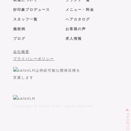
私達について
ブランド一覧
好印象プロデュース
メニュー・料金
スタッフ一覧
ヘアカタログ
施術例
お客様の声
ブログ
求人情報
会社概要
プライバシーポリシー
Copyright © salonLH all rights reserved
PAGETOP