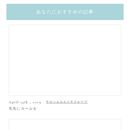
あなたにおすすめの記事
April 14th , 2019
サロンエルエイチグループ
毛先にカールを