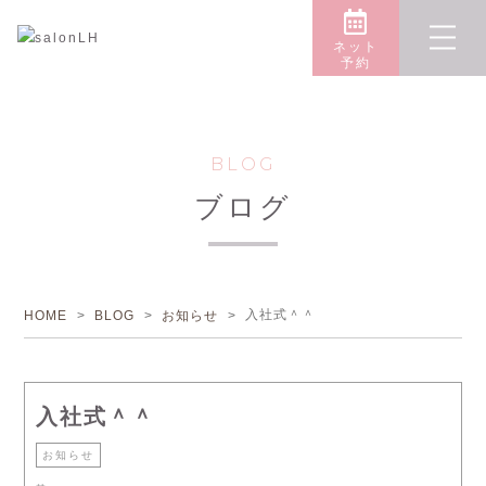
ネット
予約
BLOG
ブログ
入社式＾＾
HOME
>
BLOG
>
お知らせ
>
入社式＾＾
お知らせ