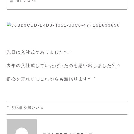
2019/04/15
先日は入社式がありました^_^
去年の入社式していただいたのを思い出しました^_^
初心を忘れずにこれからも頑張ります^_^
この記事を書いた人