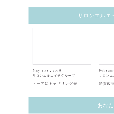
サロンエルエ
May 21st , 2018
Februar
サロンエルエイチグループ
サロンエ
トーアにギャザリング😄
髪質改
あな