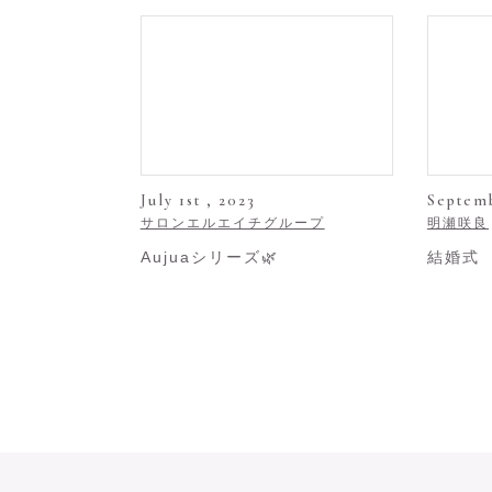
July 1st , 2023
Septemb
サロンエルエイチグループ
明瀬咲良
Aujuaシリーズ🌿
結婚式