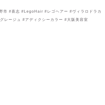
市 #喜志 #LegoHair #レゴヘアー #ヴィラロドラカ
ア #グレージュ #アディクシーカラー #大阪美容室