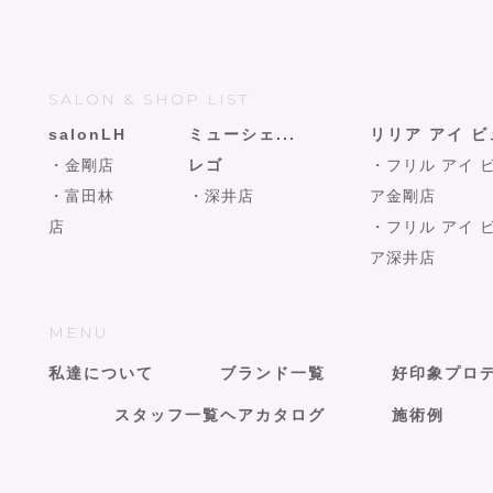
SALON & SHOP LIST
salonLH
ミューシェ...
リリア アイ 
・金剛店
レゴ
・フリル アイ 
・富田林
・深井店
ア金剛店
店
・フリル アイ 
ア深井店
MENU
私達について
ブランド一覧
好印象プロ
スタッフ一覧
ヘアカタログ
施術例