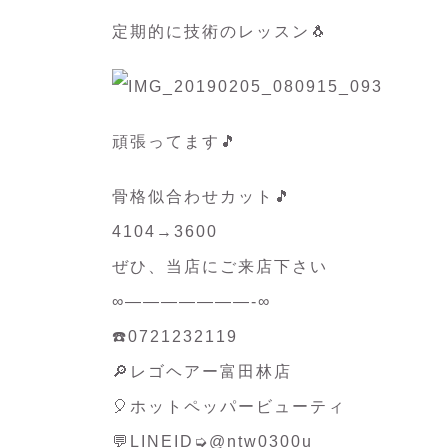
定期的に技術のレッスン🐧
頑張ってます🎵
骨格似合わせカット🎵
4104→3600
ぜひ、当店にご来店下さい
∞———————-∞
☎️0721232119
🔎レゴヘアー富田林店
🎈ホットペッパービューティ
💬LINEID➭@ntw0300u