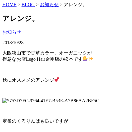
HOME
>
BLOG
>
お知らせ
>
アレンジ。
アレンジ。
お知らせ
2018/10/28
大阪狭山市で香草カラー、オーガニックが
得意なお店Lego Hair金剛店の松本です
秋にオススメのアレンジ
定番のくるりんぱも良いですが