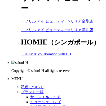
ー
・フリル アイ ビューティー×リリア金剛店
・フリル アイ ビューティー×リリア深井店
HOMIE
（シンガポール）
・HOMIE collaboration with LH
Copyright © salonLH all rights reserved
MENU
私達について
ブランド一覧
サロンエルエイチ
ミューシェ…レゴ