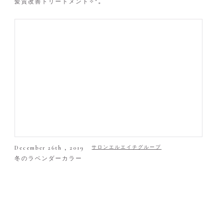
髪質改善トリートメント✧*｡
December 26th , 2019
サロンエルエイチグループ
冬のラベンダーカラー