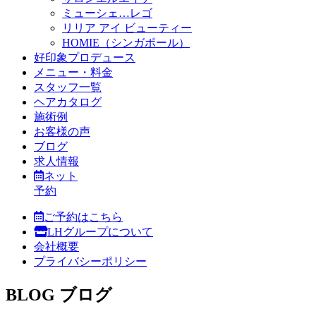
ミューシェ…レゴ
リリア アイ ビューティー
HOMIE（シンガポール）
好印象プロデュース
メニュー・料金
スタッフ一覧
ヘアカタログ
施術例
お客様の声
ブログ
求人情報
ネット
予約
ご予約はこちら
LHグループについて
会社概要
プライバシーポリシー
BLOG
ブログ