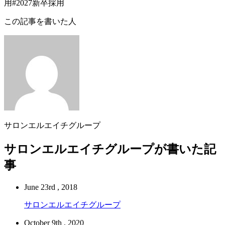
用#2027新卒採用
この記事を書いた人
サロンエルエイチグループ
サロンエルエイチグループが書いた記
事
June 23rd , 2018
サロンエルエイチグループ
October 9th , 2020