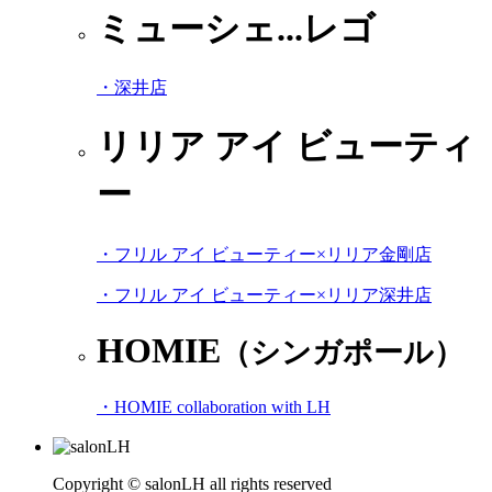
ミューシェ...レゴ
・深井店
リリア アイ ビューティ
ー
・フリル アイ ビューティー×リリア金剛店
・フリル アイ ビューティー×リリア深井店
HOMIE
（シンガポール）
・HOMIE collaboration with LH
Copyright © salonLH all rights reserved