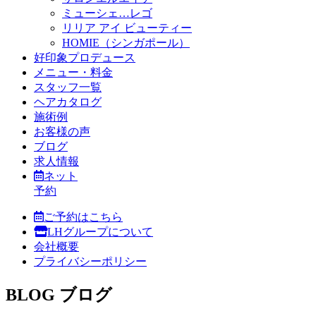
ミューシェ…レゴ
リリア アイ ビューティー
HOMIE（シンガポール）
好印象プロデュース
メニュー・料金
スタッフ一覧
ヘアカタログ
施術例
お客様の声
ブログ
求人情報
ネット
予約
ご予約はこちら
LHグループについて
会社概要
プライバシーポリシー
BLOG
ブログ