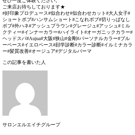
ぜひ一度ご体験ください。
ご来店お待ちしております★
#好印象プロデュース#似合わせ#似合わせカット#大人女子#
ショートボブ#ハンサムショート#こなれボブ#切りっぱなし
ボブ#外ハネ#アッシュブラウン#グレージュ#アッシュ#ミル
クティー#インナーカラー#ハイライト#オーガニックカラー#
ヘッドスパ#Aujua#大阪#狭山#金剛#パーソナルカラー#ブル
ーベース#イエロベース#顔学診断#カラー診断#イルミナカラ
ー#髪質改善#オージュア#デジタルパーマ
この記事を書いた人
サロンエルエイチグループ