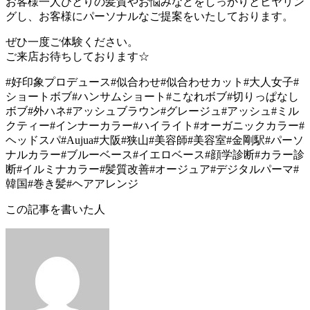
お客様一人ひとりの髪質やお悩みなどをしっかりとヒヤリン
グし、お客様にパーソナルなご提案をいたしております。
ぜひ一度ご体験ください。
ご来店お待ちしております☆
#好印象プロデュース#似合わせ#似合わせカット#大人女子#
ショートボブ#ハンサムショート#こなれボブ#切りっぱなし
ボブ#外ハネ#アッシュブラウン#グレージュ#アッシュ#ミル
クティー#インナーカラー#ハイライト#オーガニックカラー#
ヘッドスパ#Aujua#大阪#狭山#美容師#美容室#金剛駅#パーソ
ナルカラー#ブルーベース#イエロベース#顔学診断#カラー診
断#イルミナカラー#髪質改善#オージュア#デジタルパーマ#
韓国#巻き髪#ヘアアレンジ
この記事を書いた人