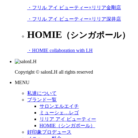
・フリル アイ ビューティー×リリア金剛店
・フリル アイ ビューティー×リリア深井店
HOMIE
（シンガポール）
・HOMIE collaboration with LH
Copyright © salonLH all rights reserved
MENU
私達について
ブランド一覧
サロンエルエイチ
ミューシェ…レゴ
リリア アイ ビューティー
HOMIE（シンガポール）
好印象プロデュース