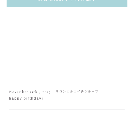
November 11th , 2017
サロンエルエイチグループ
happy birthday♩