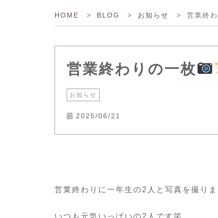
営業終わ
HOME
>
BLOG
>
お知らせ
>
営業終わりの一枚
お知らせ
2025/06/21
営業終わりに一年生の2人と写真を撮りま
いつも元気いっぱいの2人です笑