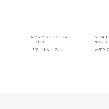
September 21st , 2021
August 
井上佳奈
サロンエ
サブリミックスパ
頭皮ケ