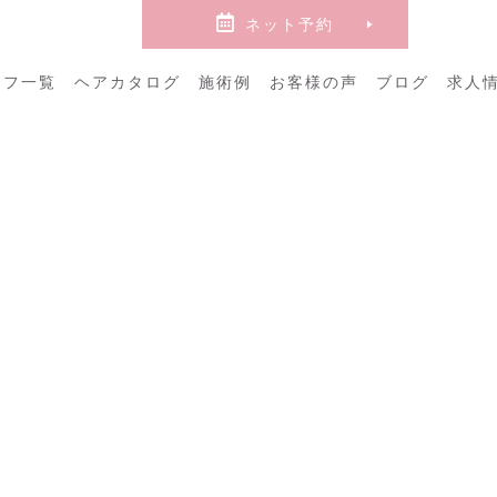
ネット
予約
ッフ一覧
ヘアカタログ
施術例
お客様の声
ブログ
求人