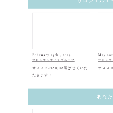
サロンエルエ
February 14th , 2019
May 20t
サロンエルエイチグループ
サロンエ
オススメのaujua選ばせていた
オスス
だきます！
あな