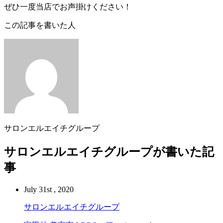
ぜひ一度当店でお声掛けください！
この記事を書いた人
サロンエルエイチグループ
サロンエルエイチグループが書いた記
事
July 31st , 2020
サロンエルエイチグループ