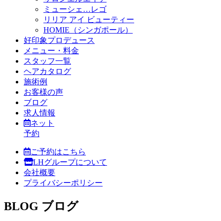
ミューシェ…レゴ
リリア アイ ビューティー
HOMIE（シンガポール）
好印象プロデュース
メニュー・料金
スタッフ一覧
ヘアカタログ
施術例
お客様の声
ブログ
求人情報
ネット
予約
ご予約はこちら
LHグループについて
会社概要
プライバシーポリシー
BLOG
ブログ