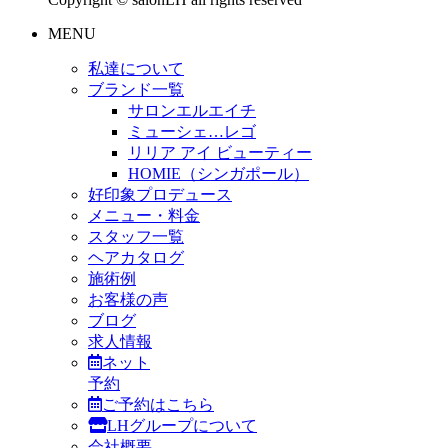
MENU
私達について
ブランド一覧
サロンエルエイチ
ミューシェ…レゴ
リリア アイ ビューティー
HOMIE（シンガポール）
好印象プロデュース
メニュー・料金
スタッフ一覧
ヘアカタログ
施術例
お客様の声
ブログ
求人情報
ネット
予約
ご予約はこちら
LHグループについて
会社概要