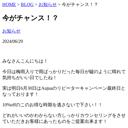
HOME
>
BLOG
>
お知らせ
>
今がチャンス！？
今がチャンス！？
お知らせ
2024/06/29
みなさんこんにちは！
今日は梅雨入りで雨ばっかりだった毎日が嘘のように晴れて
気持ちがいい日でしたね！
実は明日6月30日はAujuaのリピーターキャンペーン最終日と
なっております！
10%offのこのお得な時期を逃さないで下さい！！
どれがいいのかわからない方しっかりカウンセリングをさせ
ていただきお客様にあったものをご提案出来ます！