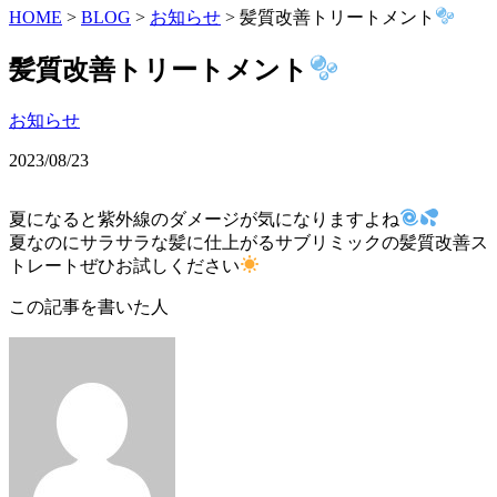
HOME
>
BLOG
>
お知らせ
>
髪質改善トリートメント
髪質改善トリートメント
お知らせ
2023/08/23
夏になると紫外線のダメージが気になりますよね
夏なのにサラサラな髪に仕上がるサブリミックの髪質改善ス
トレートぜひお試しください
この記事を書いた人