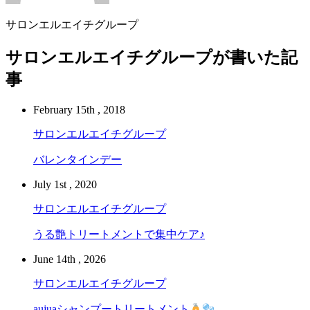
サロンエルエイチグループ
サロンエルエイチグループが書いた記
事
February 15th , 2018
サロンエルエイチグループ
バレンタインデー
July 1st , 2020
サロンエルエイチグループ
うる艶トリートメントで集中ケア♪
June 14th , 2026
サロンエルエイチグループ
aujuaシャンプートリートメント