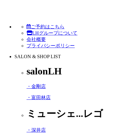
ご予約はこちら
LHグループについて
会社概要
プライバシーポリシー
SALON & SHOP LIST
salonLH
・金剛店
・富田林店
ミューシェ...レゴ
・深井店