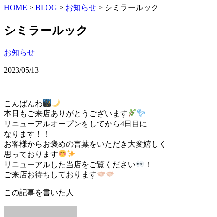
HOME
>
BLOG
>
お知らせ
>
シミラールック
シミラールック
お知らせ
2023/05/13
こんばんわ
本日もご来店ありがとうございます
リニューアルオープンをしてから4日目に
なります！！
お客様からお褒めの言葉をいただき大変嬉しく
思っております
リニューアルした当店をご覧ください
！
ご来店お待ちしております
この記事を書いた人