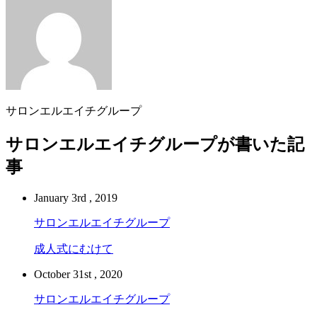
サロンエルエイチグループ
サロンエルエイチグループが書いた記
事
January 3rd , 2019
サロンエルエイチグループ
成人式にむけて
October 31st , 2020
サロンエルエイチグループ