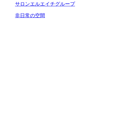
サロンエルエイチグループ
非日常の空間