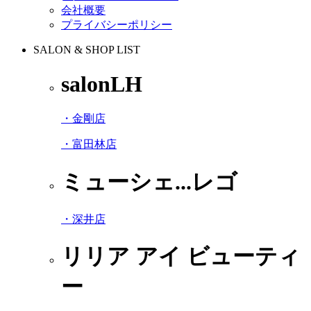
会社概要
プライバシーポリシー
SALON & SHOP LIST
salonLH
・金剛店
・富田林店
ミューシェ...レゴ
・深井店
リリア アイ ビューティ
ー