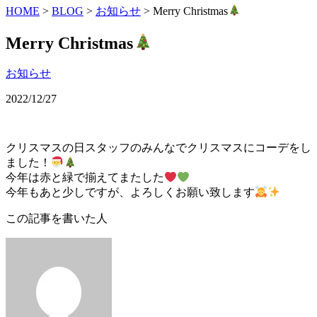
HOME
>
BLOG
>
お知らせ
>
Merry Christmas
Merry Christmas
お知らせ
2022/12/27
クリスマスの日スタッフのみんなでクリスマスにコーデをし
ました！
今年は赤と緑で揃えてまたした
今年もあと少しですが、よろしくお願い致します
この記事を書いた人