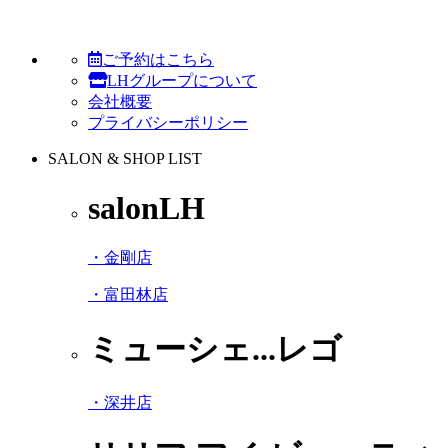
ご予約はこちら
LHグループについて
会社概要
プライバシーポリシー
SALON & SHOP LIST
salonLH
・金剛店
・富田林店
ミューシェ...レゴ
・深井店