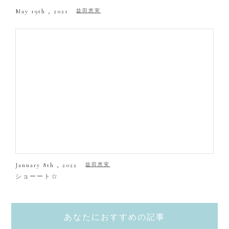
May 19th , 2021
益田恵実
January 8th , 2022
益田恵実
ショーート☆
あなたにおすすめの記事