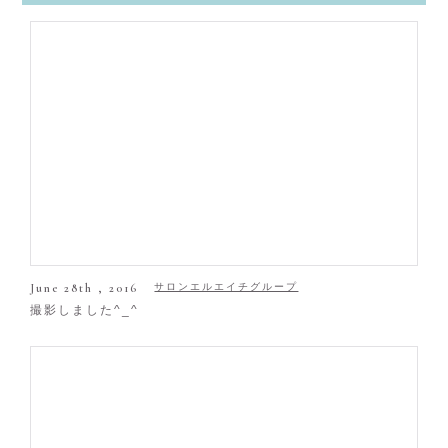
June 28th , 2016
サロンエルエイチグループ
撮影しました^_^