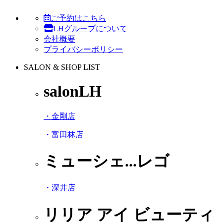
ご予約はこちら
LHグループについて
会社概要
プライバシーポリシー
SALON & SHOP LIST
salonLH
・金剛店
・富田林店
ミューシェ...レゴ
・深井店
リリア アイ ビューティ