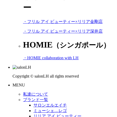
ー
・フリル アイ ビューティー×リリア金剛店
・フリル アイ ビューティー×リリア深井店
HOMIE
（シンガポール）
・HOMIE collaboration with LH
Copyright © salonLH all rights reserved
MENU
私達について
ブランド一覧
サロンエルエイチ
ミューシェ…レゴ
リリア アイ ビューティー