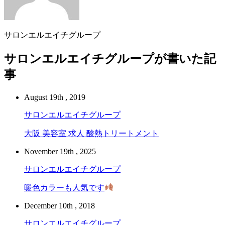
サロンエルエイチグループ
サロンエルエイチグループが書いた記
事
August 19th , 2019
サロンエルエイチグループ
大阪 美容室 求人 酸熱トリートメント
November 19th , 2025
サロンエルエイチグループ
暖色カラーも人気です
December 10th , 2018
サロンエルエイチグループ