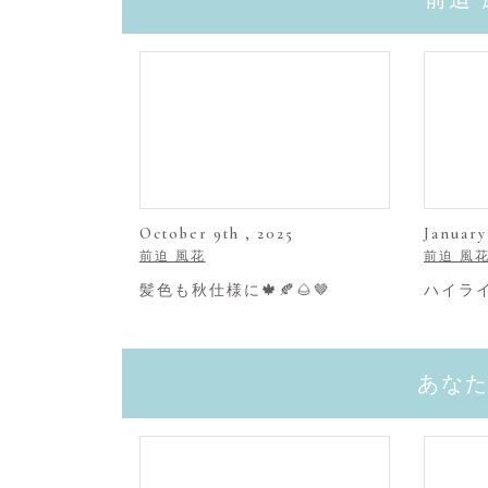
October 9th , 2025
January
前迫 風花
前迫 風
髪色も秋仕様に🍁🍂🌰🤎
ハイライ
あな