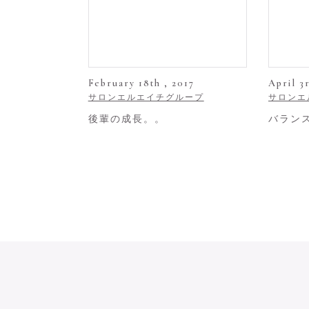
February 18th , 2017
April 3
サロンエルエイチグループ
サロンエ
後輩の成長。。
バラン