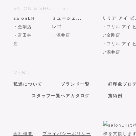
SALON & SHOP LIST
salonLH
ミューシェ...
リリア アイ 
・金剛店
レゴ
・フリル アイ 
・富田林
・深井店
ア金剛店
店
・フリル アイ 
ア深井店
MENU
私達について
ブランド一覧
好印象プロ
スタッフ一覧
ヘアカタログ
施術例
会社概要
プライバシーポリシー