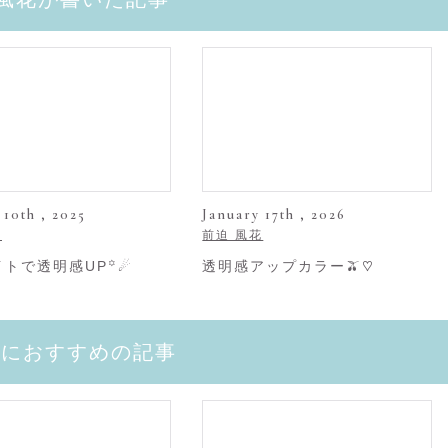
 10th , 2025
January 17th , 2026
花
前迫 風花
トで透明感UP꙳☄︎
透明感アップカラー🫒♡
たにおすすめの記事