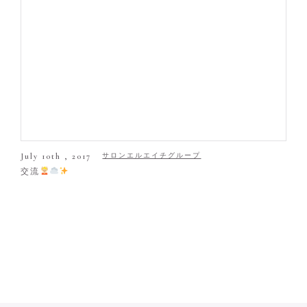
July 10th , 2017
サロンエルエイチグループ
交流