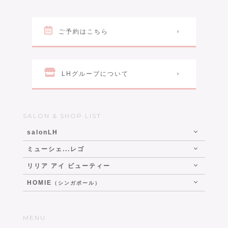
ご予約はこちら
LHグループについて
SALON & SHOP LIST
salonLH
ミューシェ...レゴ
リリア アイ ビューティー
HOMIE
（シンガポール）
MENU