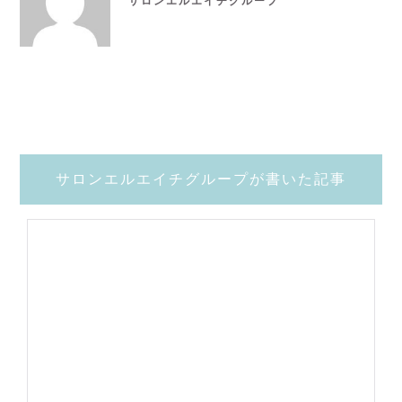
サロンエルエイチグループ
サロンエルエイチグループが書いた記事